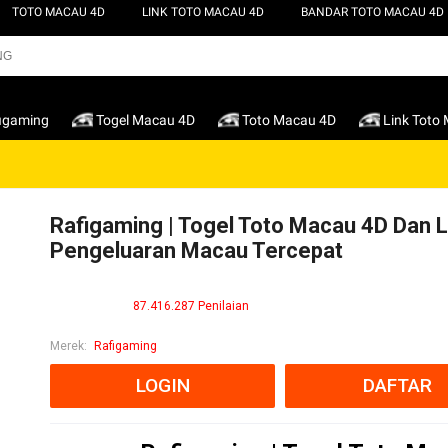
TOTO MACAU 4D
LINK TOTO MACAU 4D
BANDAR TOTO MACAU 4D
igaming
Togel Macau 4D
Toto Macau 4D
Link Toto
Rafigaming | Togel Toto Macau 4D Dan 
Pengeluaran Macau Tercepat
87.416.287 Penilaian
Merek
:
Rafigaming
LOGIN
DAFTAR